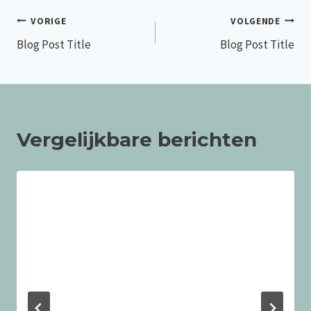
Bericht
VORIGE
VOLGENDE
Blog Post Title
Blog Post Title
navigatie
Vergelijkbare berichten