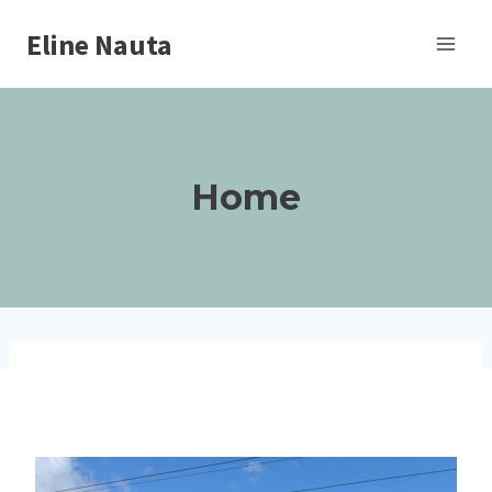
Doorgaan
Eline Nauta
naar
inhoud
Home